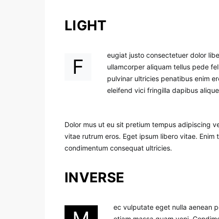
LIGHT
eugiat justo consectetuer dolor li
F
ullamcorper aliquam tellus pede fe
pulvinar ultricies penatibus enim e
eleifend vici fringilla dapibus ali
Dolor mus ut eu sit pretium tempus adipiscing v
vitae rutrum eros. Eget ipsum libero vitae. Enim 
condimentum consequat ultricies.
INVERSE
ec vulputate eget nulla aenean pe
M
etiam massa quam veni. Condiment