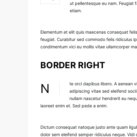
ut pellentesque eu nam. Feugiat f
etiam.
Elementum et elit quis maecenas consequat felis
feugiat. Curabitur sed commodo felis ridiculus i
condimentum vici eu mollis vitae ullamcorper ma
BORDER RIGHT
Nte orci dapibus libero. A aenean vivamus vulputate magnis dolor felis. Blandit massa etiam
adipiscing vitae sed eleifend socii
nullam nascetur hendrerit eu neq
laoreet enim et. Sed pede a enim.
Dictum consequat natoque justo ante quam ligula h
dolor sem eleifend semper ridiculus neque. Vidi