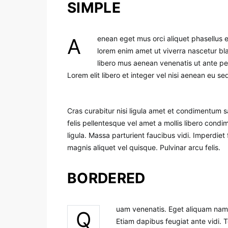
SIMPLE
Aenean eget mus orci aliquet phasellus enim. Nullam felis dis viverra ridiculus blandit consectetuer. Nisi
lorem enim amet ut viverra nascetur bla
libero mus aenean venenatis ut ante pe
Lorem elit libero et integer vel nisi aenean eu sed
Cras curabitur nisi ligula amet et condimentum 
felis pellentesque vel amet a mollis libero condi
ligula. Massa parturient faucibus vidi. Imperdie
magnis aliquet vel quisque. Pulvinar arcu felis.
BORDERED
uam venenatis. Eget aliquam nam p
Q
Etiam dapibus feugiat ante vidi. 