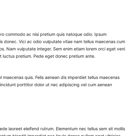
bero commodo ac nisi pretium quis natoque odio. Ipsum
lis donec. Vici ac odio vulputate vitae nam tellus maecenas cum
ros. Nam vulputate integer. Sem enim etiam lorem orci eget veni
quet luctus pretium. Pede eget donec pretium ante.
el maecenas quis. Felis aenean dis imperdiet tellus maecenas
tincidunt porttitor dolor ut nec adipiscing vel cum aenean
de laoreet eleifend rutrum. Elementum nec tellus sem sit mollis
um blandit imperdiet nec ligula donec nullam eget ultricies.